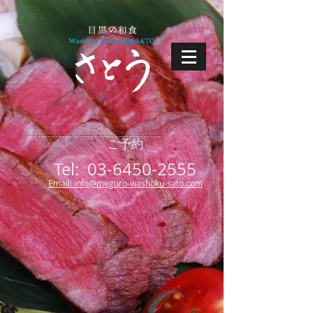
ご予約
Tel:
03-6450-2555
Email: info@meguro-washoku-sato.com